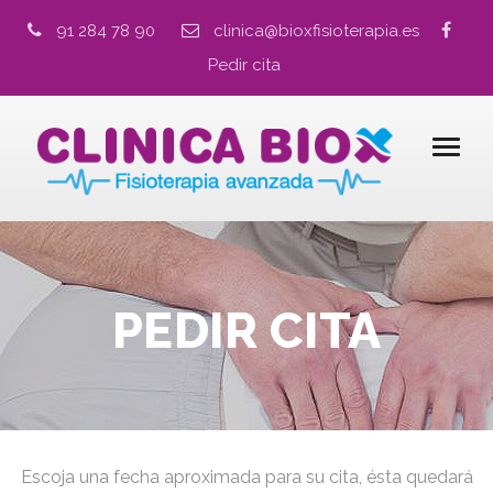
91 284 78 90
clinica@bioxfisioterapia.es
Pedir cita
PEDIR CITA
Escoja una fecha aproximada para su cita, ésta quedará