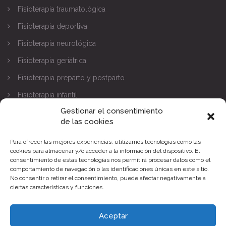
Fisioterapia traumatológica
Fisioterapia deportiva
Fisioterapia neurológica
Fisioterapia geriátrica
Fisioterapia preparto y postparto
Fisioterapia infantil
Gestionar el consentimiento
CONTACTA
de las cookies
Para ofrecer las mejores experiencias, utilizamos tecnologías como las
C/ SANTO DOMINGO DE SILOS Nº9,
cookies para almacenar y/o acceder a la información del dispositivo. El
consentimiento de estas tecnologías nos permitirá procesar datos como el
Parque Norte - Pinto (Madrid)
comportamiento de navegación o las identificaciones únicas en este sitio.
No consentir o retirar el consentimiento, puede afectar negativamente a
91 284 78 90
ciertas características y funciones.
clinica@bioxfisioterapia.es
Aceptar
Lunes - Viernes: 10:00 - 21:00h, Sábados: (Cita previa)