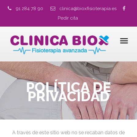
91 284 78 90
clinica@bioxfisioterapia.es
Pedir cita
POLÍTICA DE
PRIVACIDAD
A través de este sitio web no se recaban datos de