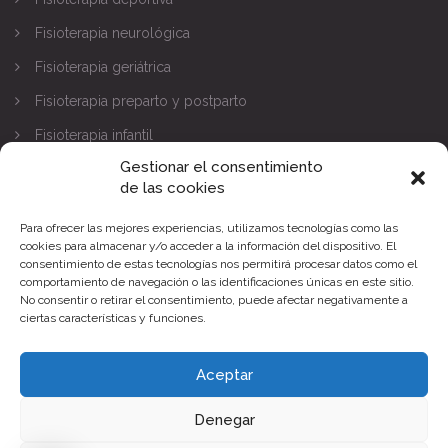
Fisioterapia neurológica
Fisioterapia geriátrica
Fisioterapia preparto y postparto
Fisioterapia infantil
Gestionar el consentimiento
CONTACTA
de las cookies
Para ofrecer las mejores experiencias, utilizamos tecnologías como las
C/ SANTO DOMINGO DE SILOS Nº9,
cookies para almacenar y/o acceder a la información del dispositivo. El
consentimiento de estas tecnologías nos permitirá procesar datos como el
Parque Norte - Pinto (Madrid)
comportamiento de navegación o las identificaciones únicas en este sitio.
No consentir o retirar el consentimiento, puede afectar negativamente a
91 284 78 90
ciertas características y funciones.
clinica@bioxfisioterapia.es
Aceptar
Lunes - Viernes: 10:00 - 21:00h, Sábados: (Cita previa)
Denegar