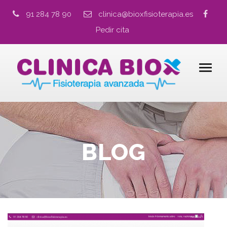
91 284 78 90
clinica@bioxfisioterapia.es
Pedir cita
BLOG