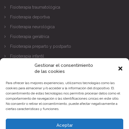
Fisioterapia traumatológica
Fisioterapia deportiva
Fisioterapia neurológica
Fisioterapia geriátrica
Fisioterapia preparto y postparto
Fisioterapia infantil
Gestionar el consentimiento
CONTACTA
de las cookies
Para ofrecer las mejores experiencias, utilizamos tecnologías como las
C/ SANTO DOMINGO DE SILOS Nº9,
cookies para almacenar y/o acceder a la información del dispositivo. El
consentimiento de estas tecnologías nos permitirá procesar datos como el
Parque Norte - Pinto (Madrid)
comportamiento de navegación o las identificaciones únicas en este sitio.
No consentir o retirar el consentimiento, puede afectar negativamente a
91 284 78 90
ciertas características y funciones.
clinica@bioxfisioterapia.es
Aceptar
Lunes - Viernes: 10:00 - 21:00h, Sábados: (Cita previa)